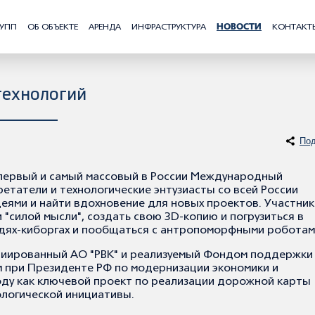
РУПП
ОБ ОБЪЕКТЕ
АРЕНДА
ИНФРАСТРУКТУРА
НОВОСТИ
КОНТАКТ
технологий
Под
т первый и самый массовый в России Международный
ретатели и технологические энтузиасты со всей России
деями и найти вдохновение для новых проектов. Участник
"силой мысли", создать свою 3D-копию и погрузиться в
юдях-киборгах и пообщаться с антропоморфными роботам
ициированный АО "РВК" и реализуемый Фондом поддержки
 при Президенте РФ по модернизации экономики и
оду как ключевой проект по реализации дорожной карты
логической инициативы.